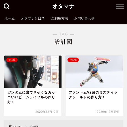
オタマナ
ホーム
オタマナとは？
ご利用方法
お問い合わせ
― TAG ―
設計図
その他
その他
ガンダムに出てきそうなカッ
ファントムV2改のミスティッ
コいいビームライフルの作り
クシールドの作り方！
方！
2020年12月19日
2020年12月19日
オタマナとは？
HOME
設計図