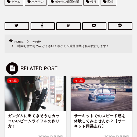
ゲーム
ポケモン
ポケモン厳選作業
代行
図鑑
HOME
その他
時間も労力もめんどくさい！ポケモン厳選作業は私が代行します！
RELATED POST
その他
その他
ガンダムに出てきそうなカッ
サーキットでのスピード感を
コいいビームライフルの作り
体験してみませんか？【サー
方！
キット同乗走行】
オタマナとは？
2020年12月19日
2020年12月19日