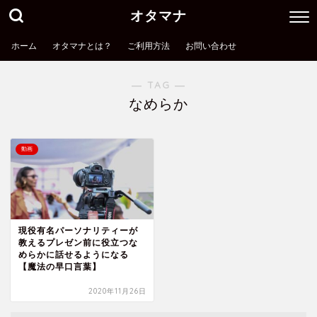
オタマナ
ホーム
オタマナとは？
ご利用方法
お問い合わせ
― TAG ―
なめらか
動画
現役有名パーソナリティーが
教えるプレゼン前に役立つな
めらかに話せるようになる
【魔法の早口言葉】
オタマナとは？
2020年11月26日